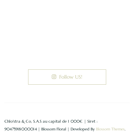
Follow US!
Chlo'stra & Co, S.A.S au capital de 1 000€ | Siret :
90475918000014 |
Blossom Floral | Developed By
Blossom Themes
.